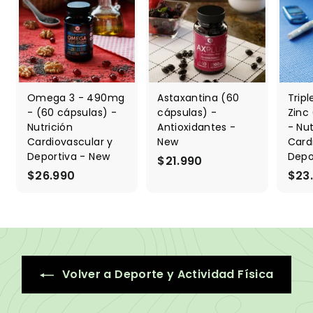
Omega 3 - 490mg
Astaxantina (60
Trip
- (60 cápsulas) -
cápsulas) -
Zinc
Nutrición
Antioxidantes -
- Nut
Cardiovascular y
New
Card
Deportiva - New
Depo
$21.990
$
$26.990
$
$23
2
2
1
6
.
.
9
9
9
9
0
Volver a Deporte y Actividad Física
0