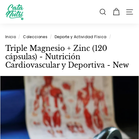
Ir
C
directamente
a
BUSCAR
NAV
al
contenido
t
a
Inicio
/
Colecciones
/
Deporte y Actividad Física
/
L
Triple Magnesio + Zinc (120
a
cápsulas) - Nutrición
N
Cardiovascular y Deportiva - New
u
t
r
i