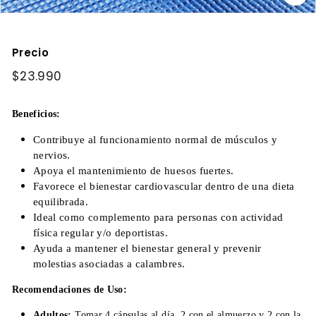
Precio
Precio
$23.990
$23.990
habitual
Beneficios:
Contribuye al funcionamiento normal de músculos y
nervios.
Apoya el mantenimiento de huesos fuertes.
Favorece el bienestar cardiovascular dentro de una dieta
equilibrada.
Ideal como complemento para personas con actividad
física regular y/o deportistas.
Ayuda a mantener el bienestar general y prevenir
molestias asociadas a calambres.
Recomendaciones de Uso:
Adultos:
Tomar 4 cápsulas al día, 2 con el almuerzo y 2 con la